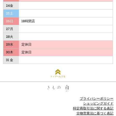
24
金
25
土
26
日
18時閉店
27
月
28
火
29
水
定休日
30
木
定休日
31
金
トップへもどる
プライバシーポリシー
ショッピングガイド
特定商取引法に関する表記
古物営業法に基づく表記