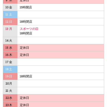
9
木
定休日
10
金
15時開店
11
土
12
日
18時閉店
13
月
スポーツの日
18時閉店
14
火
15
水
定休日
16
木
定休日
17
金
18
土
19
日
18時閉店
20
月
21
火
22
水
定休日
23
木
定休日