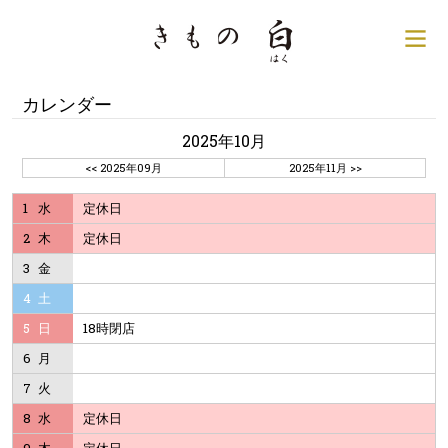
銀座の着物専門店│きもの
サ
カレンダー
2025年10月
<< 2025年09月
2025年11月 >>
1
水
定休日
2
木
定休日
3
金
4
土
5
日
18時閉店
6
月
7
火
8
水
定休日