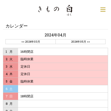
銀座の着物専門店│きもの
サ
カレンダー
2024年04月
<< 2024年03月
2024年05月 >>
1
月
16時閉店
2
火
臨時休業
3
水
定休日
4
木
定休日
5
金
臨時休業
6
土
7
日
18時閉店
8
月