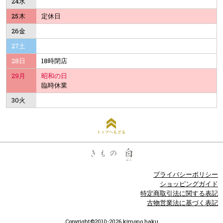
24
水
25
木
定休日
26
金
27
土
28
日
18時閉店
29
月
昭和の日
臨時休業
30
火
トップへもどる
プライバシーポリシー
ショッピングガイド
特定商取引法に関する表記
古物営業法に基づく表記
Copyright©2010-2026 kimono haku