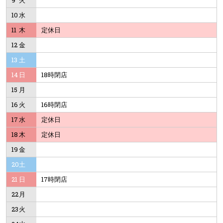
9
火
10
水
11
木
定休日
12
金
13
土
14
日
18時閉店
15
月
16
火
16時閉店
17
水
定休日
18
木
定休日
19
金
20
土
21
日
17時閉店
22
月
23
火