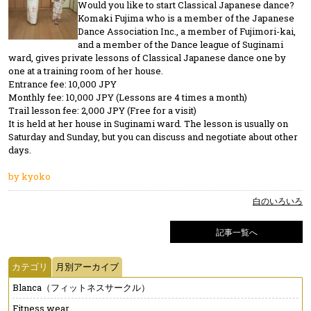
Would you like to start Classical Japanese dance?
Komaki Fujima who is a member of the Japanese
Dance Association Inc., a member of Fujimori-kai,
and a member of the Dance league of Suginami
ward, gives private lessons of Classical Japanese dance one by
one at a training room of her house.
Entrance fee: 10,000 JPY
Monthly fee: 10,000 JPY (Lessons are 4 times a month)
Trail lesson fee: 2,000 JPY (Free for a visit)
It is held at her house in Suginami ward. The lesson is usually on
Saturday and Sunday, but you can discuss and negotiate about other
days.
by kyoko
白のいろいろ
記事一覧へ
カテゴリ
月別アーカイブ
Blanca（フィットネスサークル）
Fitness wear