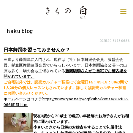
銀座の着物専門店│きもの
サ
haku blog
2025.10.31 15:06:36
日本舞踊を習ってみませんか？
三歳より藤間流に入門され、現在は（社）日本舞踊会会員、藤盛会会
員、杉並区舞踊連盟会員でいらっしゃいます。日本舞踊協会公演への出
演も多く、駒の会も主催されている
藤間駒季さんがご自宅でお稽古場を
開かれています。
ご自宅以外では、読売カルチャー荻窪にて金曜日14：45-18：00の間で
1人20分の個人レッスンもされています。詳しくは読売カルチャー荻窪
にお問い合わせください。
ホームページはコチラ
https://www.ync.ne.jp/ogikubo/kouza/202107-
06615151.htm
現在3歳から70歳まで幅広い年齢層のお弟子さんがお稽
古に通われています。
小さいときから日舞のお稽古をすることで礼儀作法
や、ちょっとした所作などが綺麗になるので、お子さ