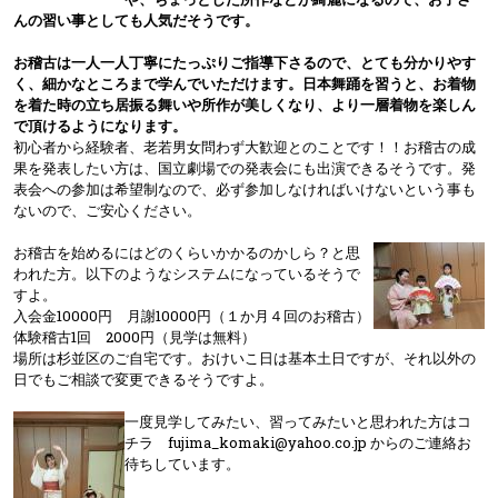
んの習い事としても人気だそうです。
お稽古は一人一人丁寧にたっぷりご指導下さるので、とても分かりやす
く、細かなところまで学んでいただけます。日本舞踊を習うと、お着物
を着た時の立ち居振る舞いや所作が美しくなり、より一層着物を楽しん
で頂けるようになります。
初心者から経験者、老若男女問わず大歓迎とのことです！！お稽古の成
果を発表したい方は、国立劇場での発表会にも出演できるそうです。発
表会への参加は希望制なので、必ず参加しなければいけないという事も
ないので、ご安心ください。
お稽古を始めるにはどのくらいかかるのかしら？と思
われた方。以下のようなシステムになっているそうで
すよ。
入会金10000円 月謝10000円（１か月４回のお稽古）
体験稽古1回 2000円（見学は無料）
場所は杉並区のご自宅です。おけいこ日は基本土日ですが、それ以外の
日でもご相談で変更できるそうですよ。
一度見学してみたい、習ってみたいと思われた方はコ
チラ fujima_komaki@yahoo.co.jp からのご連絡お
待ちしています。