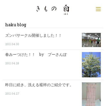
銀座の着物専門店│きもの
サ
haku blog
ズンバサークル開催しました！！
2011.04.30
春みーつけた！！ by プーさんぽ
2011.04.28
昨日に続き、洗える襦袢のご紹介です。
2011.04.27