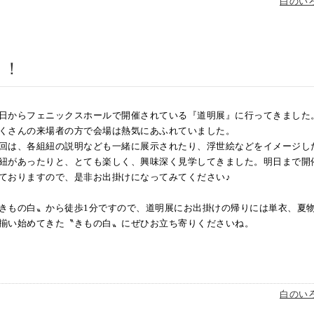
白のい
！！
日からフェニックスホールで開催されている『道明展』に行ってきました
くさんの来場者の方で会場は熱気にあふれていました。
回は、各組紐の説明なども一緒に展示されたり、浮世絵などをイメージし
紐があったりと、とても楽しく、興味深く見学してきました。明日まで開
ておりますので、是非お出掛けになってみてください♪
きもの白〟から徒歩1分ですので、道明展にお出掛けの帰りには単衣、夏
揃い始めてきた〝きもの白〟にぜひお立ち寄りくださいね。
白のい