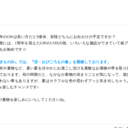
年のGWは長い方だと9連休、皆様どちらにお出かけの予定ですか？
座には、1周年を迎えたGINZA SIXの他、いろいろな施設ができていて銀
もお勧めです☆
きもの白〟では、『涼・おびごろもの會』を開催しております。
衣や夏物など、暑い夏を涼やかにお過ごし頂ける素敵なお着物や帯を取り
ております。袷の時期だと、なかなか着物の決まりごとが気になって、遊
れない事もありますが、夏はカラフルな色や思わずプッと吹き出しちゃう
を楽しむチャンスです♪
や夏物を楽しみにいらしてくださいね。