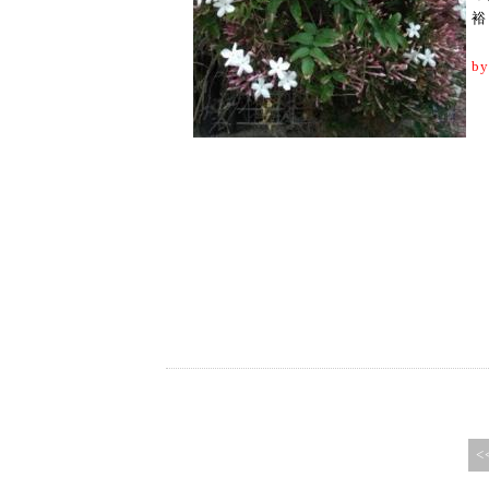
裕
by
<