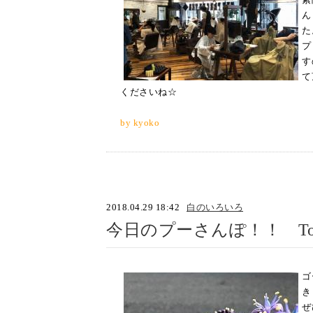
ん
た
プ
す
て
くださいね☆
by kyoko
2018.04.29 18:42
白のいろいろ
今日のプーさんぽ！！ Today'
ゴ
き
ぜ