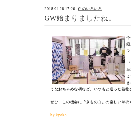
2018.04.28 17:20
白のいろいろ
GW始まりましたね。
今
銀
ラ
〝
単
え
き
うなおちゃめな柄など、いつもと違った着物
ぜひ、この機会に〝きもの白〟の楽しい単衣
by kyoko