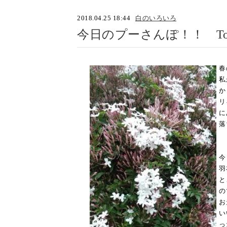
2018.04.25 18:44
白のいろいろ
今日のプーさんぽ！！ Today'
春
私
か
リ
に
落
今
羽
と
の
お
い
っ