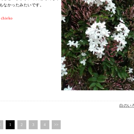
もなかったみたいです。
 chieko
白のい
<
1
2
3
4
>>