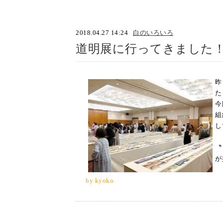
2018.04.27 14:24
白のいろいろ
道明展に行ってきました
昨
た
今
組
し
〝
が
by kyoko