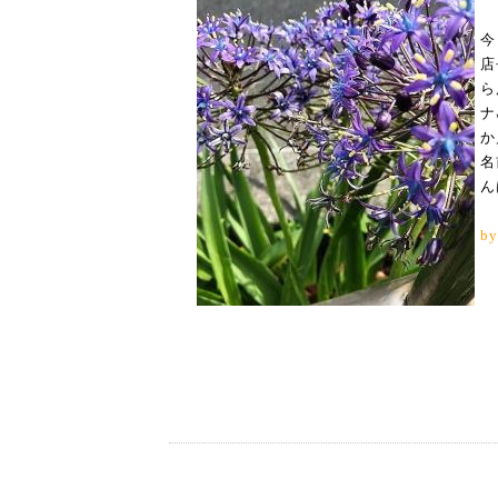
今
店
ら
ナ
か
名
ん
by