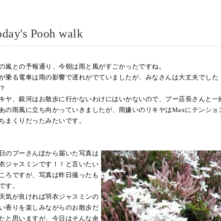
s Pooh walk
の嵐との予報通り、今朝は雨と風がすごかったですね。
が乗る電車は雨の影響で遅れがでていましたが、みなさんは大丈夫でした
？
キヤ、銀河はお散歩に行かないわけにはいかないので、プー店長さんと一
あの雨風に立ち向かっていきましたが、雨嫌いのリキヤはMaxにテンショ
ちまくりだったみたいです。
日のプーさんぽから届いた写真は
衣ジャスミンです！！と言いたい
ころですが、写真は昨日撮ったも
です。
天気が良ければ羽衣ジャスミンの
い香りを楽しみながらのお散歩だ
たと思いますが、今日はそんな余